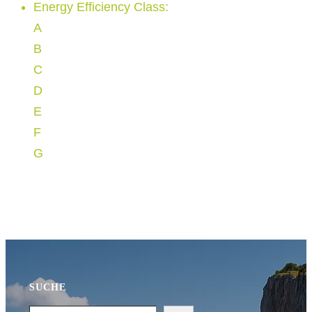
Energy Efficiency Class
:
A
B
C
D
E
F
G
SUCHE