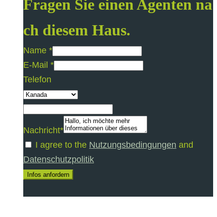
Fragen Sie einen Agenten na
ch diesem Haus.
Name *
E-Mail *
Telefon
Nachricht*
I agree to the
Nutzungsbedingungen
and
Datenschutzpolitik
Infos anfordern