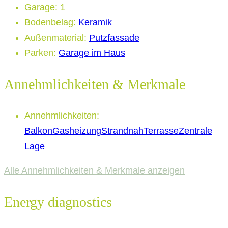
Garage
:
1
Bodenbelag
:
Keramik
Außenmaterial
:
Putzfassade
Parken
:
Garage im Haus
Annehmlichkeiten & Merkmale
Annehmlichkeiten
:
Balkon
Gasheizung
Strandnah
Terrasse
Zentrale
Lage
Alle Annehmlichkeiten & Merkmale anzeigen
Energy diagnostics