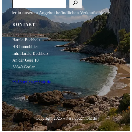
Search
in unserem Angebot befindlichen Verkaufsobjekte.
KONTAKT
Harald Buchholz
HB Immobilien
Inh. Harald Buchholz
An der Gose 10
38640 Goslar
hb@haraldbuchholz.de
Copyright 2025 – haraldbuchholz.de