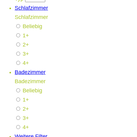
Schlafzimmer
Schlafzimmer
Beliebig
1+
2+
3+
4+
Badezimmer
Badezimmer
Beliebig
1+
2+
3+
4+
Weitere Filter